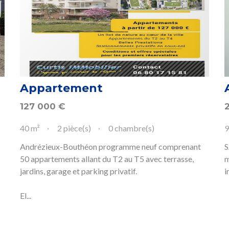
Appartement
127 000
€
40 m²
2 pièce(s)
0 chambre(s)
9
Andrézieux-Bouthéon programme neuf comprenant
S
50 appartements allant du T2 au T5 avec terrasse,
m
jardins, garage et parking privatif.
i
El...