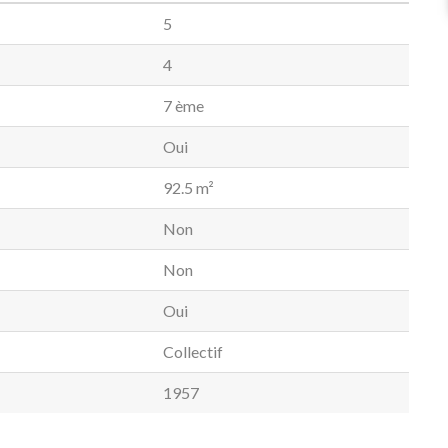
5
4
7 ème
Oui
92.5 m²
Non
Non
Oui
Collectif
1957