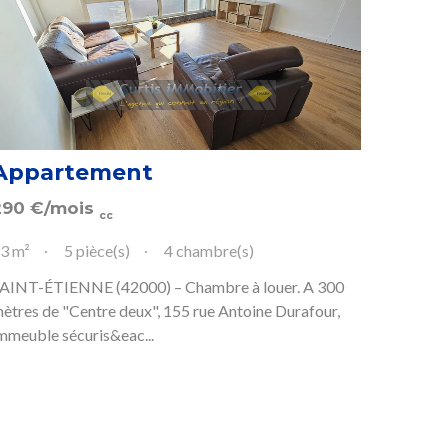
Appartement
290
€
/mois
cc
3 m²
5 pièce(s)
4 chambre(s)
AINT-ÉTIENNE (42000) – Chambre à louer. A 300
ètres de "Centre deux", 155 rue Antoine Durafour,
mmeuble sécuris&eac...