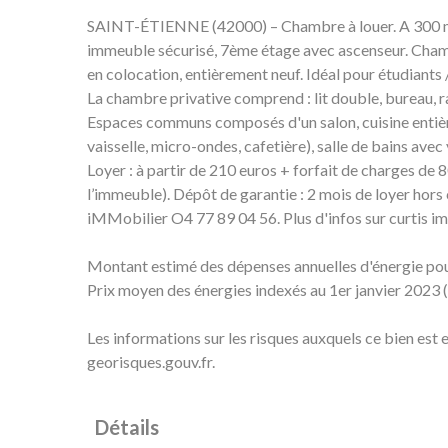
SAINT-ÉTIENNE (42000) – Chambre à louer. A 300 mè
immeuble sécurisé, 7ème étage avec ascenseur. Ch
en colocation, entièrement neuf. Idéal pour étudiants /
La chambre privative comprend : lit double, bureau, 
Espaces communs composés d'un salon, cuisine entière
vaisselle, micro-ondes, cafetière), salle de bains ave
Loyer : à partir de 210 euros + forfait de charges de 8
l’immeuble). Dépôt de garantie : 2 mois de loyer hors
iMMobilier O4 77 89 04 56. Plus d'infos sur curtis i
Montant estimé des dépenses annuelles d'énergie pou
Prix moyen des énergies indexés au 1er janvier 202
Les informations sur les risques auxquels ce bien est 
georisques.gouv.fr.
Détails