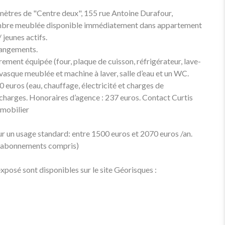
tres de "Centre deux", 155 rue Antoine Durafour,
ambre meublée disponible immédiatement dans appartement
 jeunes actifs.
rangements.
ment équipée (four, plaque de cuisson, réfrigérateur, lave-
c vasque meublée et machine à laver, salle d’eau et un WC.
0 euros (eau, chauffage, électricité et charges de
 charges. Honoraires d’agence : 237 euros. Contact Curtis
mmobilier
r un usage standard: entre 1500 euros et 2070 euros /an.
3 (abonnements compris)
exposé sont disponibles sur le site Géorisques :