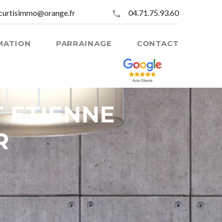
curtisimmo@orange.fr
04.71.75.93.60
MATION
PARRAINAGE
CONTACT
T ETIENNE
R