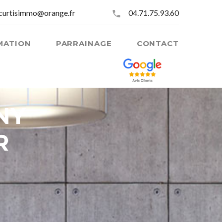
curtisimmo@orange.fr
04.71.75.93.60
MATION
PARRAINAGE
CONTACT
NY
R