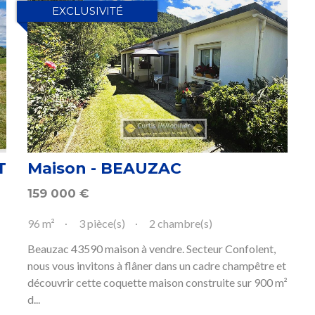
EXCLUSIVITÉ
T
Maison - BEAUZAC
159 000
€
96 m²
3 pièce(s)
2 chambre(s)
Beauzac 43590 maison à vendre. Secteur Confolent,
nous vous invitons à flâner dans un cadre champêtre et
découvrir cette coquette maison construite sur 900 m²
d...