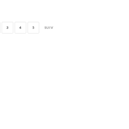
3
4
5
SUIV