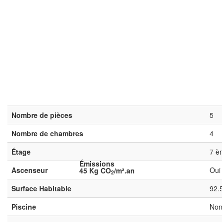
Nombre de pièces
5
Nombre de chambres
4
Étage
7 è
Émissions
Ascenseur
Oui
45 Kg CO
/m².an
2
Surface Habitable
92.
Piscine
No