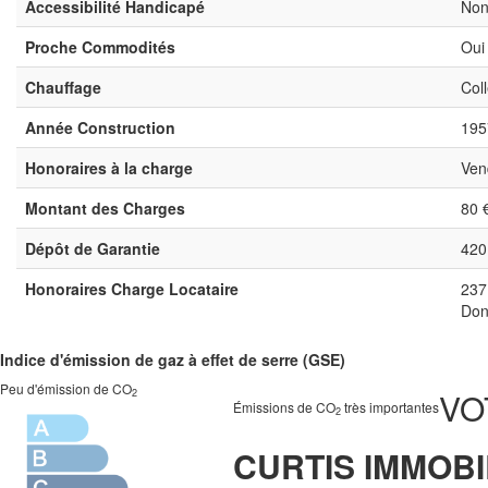
Accessibilité Handicapé
No
Proche Commodités
Oui
Chauffage
Coll
Année Construction
195
Honoraires à la charge
Ven
Montant des Charges
80 
Dépôt de Garantie
420
Honoraires Charge Locataire
237
Don
Indice d'émission de gaz à effet de serre (GSE)
Peu d'émission de CO
VO
2
Émissions de CO
très importantes
2
CURTIS IMMOBI