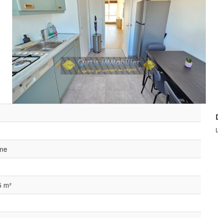
me
5 m²
n