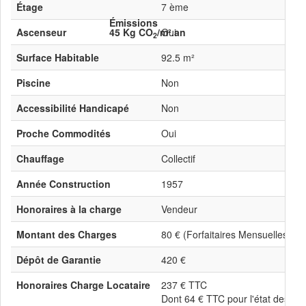
Étage
7 ème
Émissions
Ascenseur
45 Kg CO
/m².an
Oui
2
Surface Habitable
92.5 m²
Piscine
Non
Accessibilité Handicapé
Non
Proche Commodités
Oui
Chauffage
Collectif
Année Construction
1957
Honoraires à la charge
Vendeur
Montant des Charges
80 € (Forfaitaires Mensuelles)
Dépôt de Garantie
420 €
Honoraires Charge Locataire
237 € TTC
Dont 64 € TTC pour l'état des lie