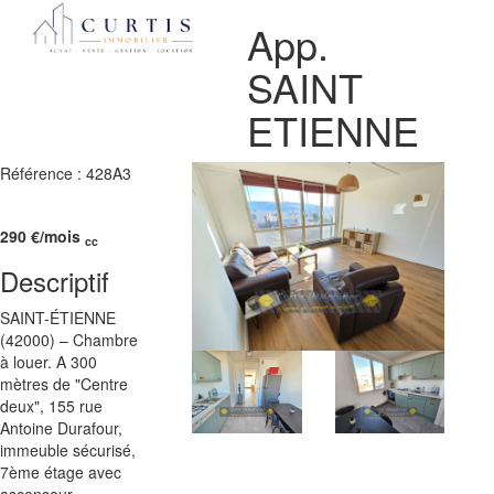
App.
SAINT
ETIENNE
Référence : 428A3
290
€
/mois
cc
Descriptif
SAINT-ÉTIENNE
(42000) – Chambre
à louer. A 300
mètres de "Centre
deux", 155 rue
Antoine Durafour,
immeuble sécurisé,
7ème étage avec