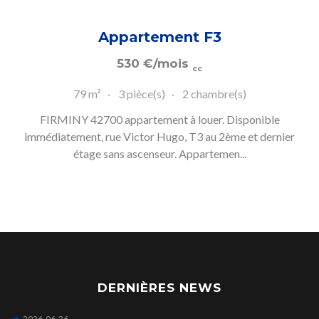
Appartement F3
530
€
/mois
cc
79 m²
3 pièce(s)
2 chambre(s)
FIRMINY 42700 appartement à louer. Disponible
immédiatement, rue Victor Hugo, T3 au 2ème et dernier
étage sans ascenseur. Appartemen...
DERNIÈRES NEWS
2026-06-26