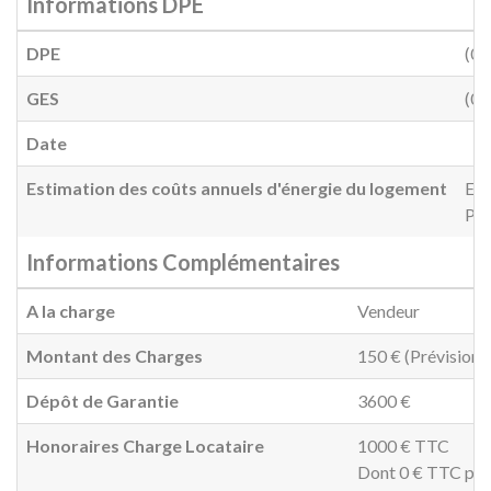
Informations DPE
DPE
(0)
GES
(0)
Date
Estimation des coûts annuels d'énergie du logement
Ent
Pri
Informations Complémentaires
A la charge
Vendeur
Montant des Charges
150 € (Prévisionn
Dépôt de Garantie
3600 €
Honoraires Charge Locataire
1000 € TTC
Dont 0 € TTC pour 