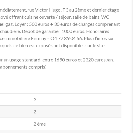
édiatement, rue Victor Hugo, T3 au 2ème et dernier étage
é offrant cuisine ouverte / séjour, salle de bains, WC
el gaz. Loyer : 500 euros + 30 euros de charges comprenant
a chaudière. Dépôt de garantie : 1000 euros. Honoraires
ce immobilière Firminy – O4 77 89 04 56. Plus d’infos sur
quels ce bien est exposé sont disponibles sur le site
r un usage standard: entre 1690 euros et 2320 euros /an.
3 (abonnements compris)
3
2
2 ème