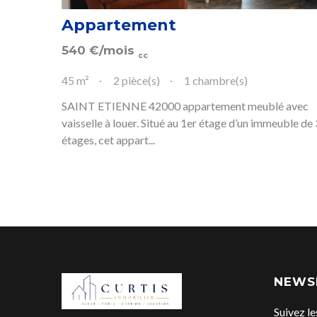
Appartement
540
€
/mois
cc
45 m²
2 pièce(s)
1 chambre(s)
SAINT ETIENNE 42000 appartement meublé avec
vaisselle à louer. Situé au 1er étage d’un immeuble de 
étages, cet appart...
NEWS
Suivez le