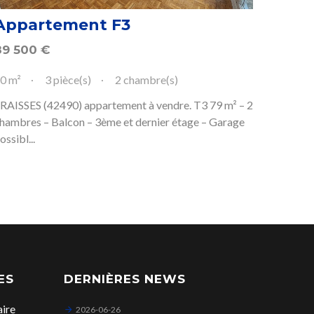
Appartement F3
89 500
€
0 m²
3 pièce(s)
2 chambre(s)
RAISSES (42490) appartement à vendre. T3 79 m² – 2
hambres – Balcon – 3ème et dernier étage – Garage
ossibl...
ES
DERNIÈRES NEWS
aire
2026-06-26