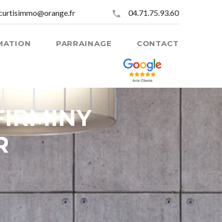
curtisimmo@orange.fr
04.71.75.93.60
MATION
PARRAINAGE
CONTACT
 FIRMINY
R