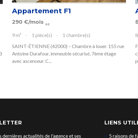
Appartement F1
290
€
/mois
cc
9 m²
1 pièce(s)
1 chambre(s)
8
SAINT-ÉTIENNE (42000) – Chambre à louer. 155 rue
F
3
Antoine Durafour, immeuble sécurisé, 7ème étage
c
avec ascenseur. C...
p
LETTER
LIENS UTIL
s dernières actualités de l'agence et ses
5 raisons de f