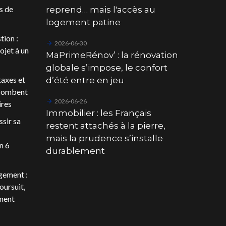
s de
reprend… mais l'accès au
logement patine
tion :
2026-06-30
ojet à un
MaPrimeRénov’ : la rénovation
globale s’impose, le confort
 taxes et
d’été entre en jeu
ncombent
2026-06-26
ires
Immobilier : les Français
sir sa
restent attachés à la pierre,
mais la prudence s’installe
n 6
durablement
gement :
oursuit,
ment