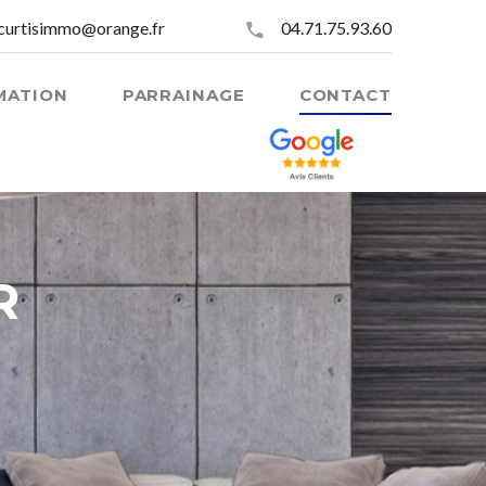
curtisimmo@orange.fr
04.71.75.93.60
MATION
PARRAINAGE
CONTACT
R