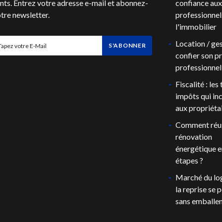
ts. Entrez votre adresse e-mail et abonnez-
confiance aux
tre newsletter.
professionnel
l'immobilier
Location / ges
S'ABONNER
confier son pr
professionnel
Fiscalité : les
impôts qui i
aux propriéta
Comment réus
rénovation
énergétique e
étapes ?
Marché du lo
la reprise se p
sans emballe