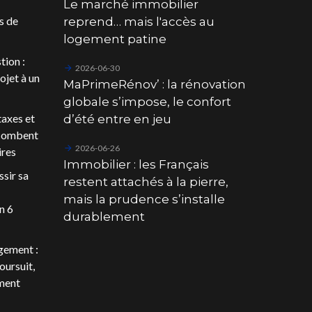
Le marché immobilier
s de
reprend… mais l'accès au
logement patine
tion :
2026-06-30
ojet à un
MaPrimeRénov’ : la rénovation
globale s’impose, le confort
 taxes et
d’été entre en jeu
ncombent
2026-06-26
ires
Immobilier : les Français
sir sa
restent attachés à la pierre,
mais la prudence s’installe
n 6
durablement
gement :
oursuit,
ment