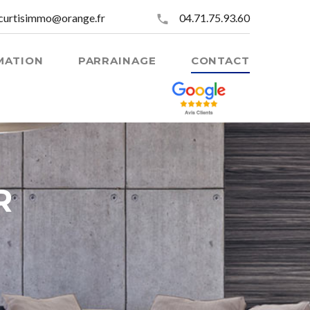
curtisimmo@orange.fr
04.71.75.93.60
MATION
PARRAINAGE
CONTACT
R