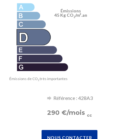
Émissions
45 Kg CO
/m².an
2
Émissions de CO
très importantes
2
Référence : 428A3
290
€
/mois
cc
NOUS CONTACTER