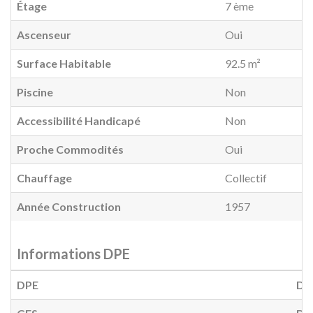
Étage
7 ème
Ascenseur
Oui
Surface Habitable
92.5 m²
Piscine
Non
Accessibilité Handicapé
Non
Proche Commodités
Oui
Chauffage
Collectif
Année Construction
1957
Informations DPE
DPE
D
(