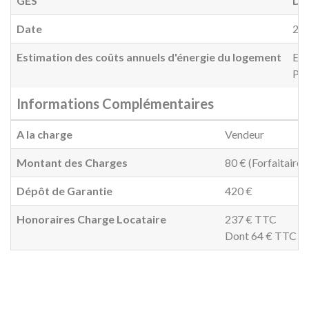
GES
D
(
Date
20
Estimation des coûts annuels d'énergie du logement
Ent
Pri
Informations Complémentaires
A la charge
Vendeur
Montant des Charges
80 € (Forfaitaire
Dépôt de Garantie
420 €
Honoraires Charge Locataire
237 € TTC
Dont 64 € TTC pou