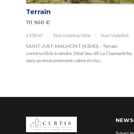
Terrain
111 900
€
1100 m²
Non constructible
Non Viabilisé
SAINT-JUST-MALMONT (43240) – Terrain
constructible à vendre. Situé lieu-dit La Chamarèche,
dans un environnement calme et rési...
NEWS
Suivez le