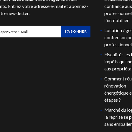
ts. Entrez votre adresse e-mail et abonnez-
confiance aux
tre newsletter.
professionnel
l'immobilier
Location / ges
S'ABONNER
confier son pr
professionnel
Fiscalité : les
impôts qui i
aux propriéta
Comment réus
rénovation
énergétique e
étapes ?
Marché du lo
la reprise se p
sans emballe