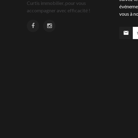
Curtis immobilier, pour vous
événemen
accompagner avec efficacité !
vous à no