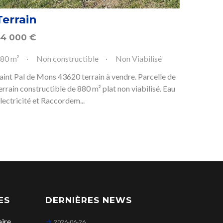
Terrain
54 000
€
80 m²
Non constructible
Non Viabilisé
aint Pal de Mons 43620 terrain à vendre. Parcelle de
errain constructible de 880 m² plat non viabilisé. Eau
lectricité et Raccordem...
ES
DERNIÈRES NEWS
aire
2026-06-26