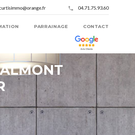
curtisimmo@orange.fr
04.71.75.93.60
MATION
PARRAINAGE
CONTACT
 MALMONT
R