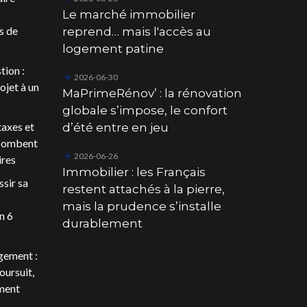
Le marché immobilier
s de
reprend… mais l'accès au
logement patine
tion :
2026-06-30
ojet à un
MaPrimeRénov’ : la rénovation
globale s’impose, le confort
 taxes et
d’été entre en jeu
ncombent
2026-06-26
ires
Immobilier : les Français
sir sa
restent attachés à la pierre,
mais la prudence s’installe
n 6
durablement
gement :
oursuit,
ment