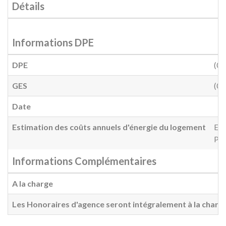
Détails
Informations DPE
DPE
(0)
GES
(0)
Date
Estimation des coûts annuels d'énergie du logement
Ent
Pri
Informations Complémentaires
A la charge
Les Honoraires d'agence seront intégralement à la charg