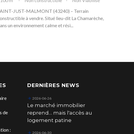
100 m²
Non constructible
Non Viabilisé
AINT-JUST-MALMONT (43240) – Terrain
onstructible à vendre. Situé lieu-dit La Chamarèche,
ans un environnement calme et rési...
ES
DERNIÈRES NEWS
aire
2026-06-26
Le marché immobilier
s de
reprend… mais l'accès au
logement patine
tion :
2026-06-30