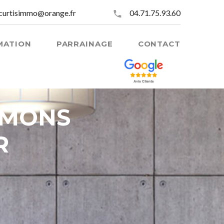
curtisimmo@orange.fr
04.71.75.93.60
MATION
PARRAINAGE
CONTACT
E MONS
R