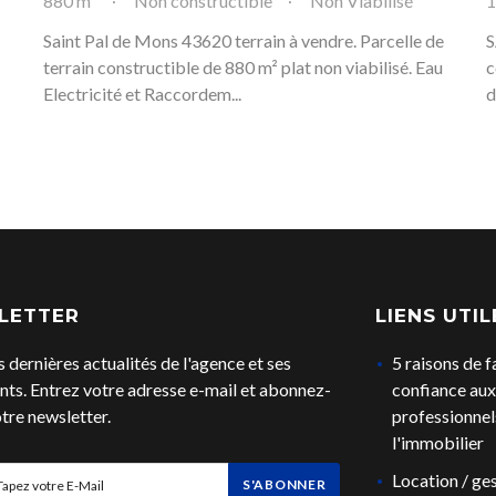
880 m²
Non constructible
Non Viabilisé
1
Saint Pal de Mons 43620 terrain à vendre. Parcelle de
S
terrain constructible de 880 m² plat non viabilisé. Eau
c
Electricité et Raccordem...
d
LETTER
LIENS UTIL
s dernières actualités de l'agence et ses
5 raisons de f
ts. Entrez votre adresse e-mail et abonnez-
confiance aux
tre newsletter.
professionnel
l'immobilier
Location / ges
S'ABONNER