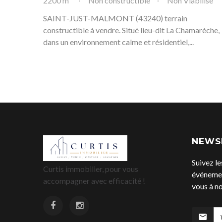
2200 m²
Non constructible
Non Viabilisé
SAINT-JUST-MALMONT (43240) terrain
constructible à vendre. Situé lieu-dit La Chamarèche,
dans un environnement calme et résidentiel,...
NEWS
Suivez le
Curtis immobilier, pour vous
événemen
accompagner avec efficacité !
vous à no