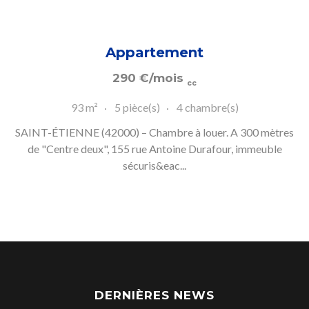
Appartement
290
€
/mois
cc
93 m²
5 pièce(s)
4 chambre(s)
SAINT-ÉTIENNE (42000) – Chambre à louer. A 300 mètres
de "Centre deux", 155 rue Antoine Durafour, immeuble
sécuris&eac...
DERNIÈRES NEWS