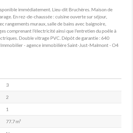
onible immédiatement. Lieu-dit Bruchères. Maison de
garage. En rez-de-chaussée : cuisine ouverte sur séjour,
ec rangements muraux, salle de bains avec baignoire,
s comprenant l'électricité ainsi que l'entretien du poêle à
lectriques. Double vitrage PVC. Dépôt de garantie : 640
s Immobilier - agence immobilière Saint-Just-Malmont - O4
3
2
1
77.7 m²