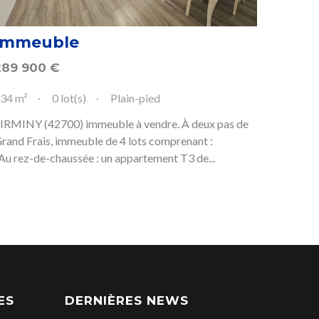
Immeuble
289 900
€
34 m²
0 lot(s)
Plain-pied
IRMINY (42700) immeuble à vendre. À deux pas de
rand Frais, immeuble de 4 lots comprenant :
Au rez-de-chaussée : un appartement T3 de...
ES
DERNIÈRES NEWS