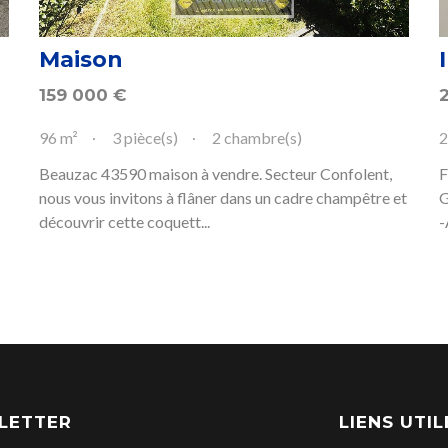
Maison
159 000
€
96 m²
3 pièce(s)
2 chambre(s)
2
Beauzac 43590 maison à vendre. Secteur Confolent,
F
nous vous invitons à flâner dans un cadre champêtre et
G
découvrir cette coquett...
-
LETTER
LIENS UTIL