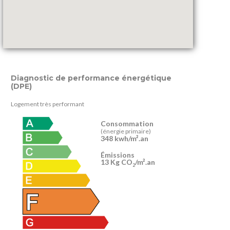
Diagnostic de performance énergétique
(DPE)
Logement très performant
Consommation
(énergie primaire)
348 kwh/m².an
Émissions
13 Kg CO
/m².an
2