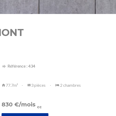
MONT
Référence : 434
77.7m²
3 pièces
2 chambres
830
€
/mois
cc