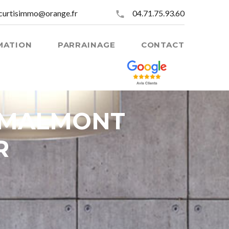
curtisimmo@orange.fr
04.71.75.93.60
MATION
PARRAINAGE
CONTACT
T MALMONT
R