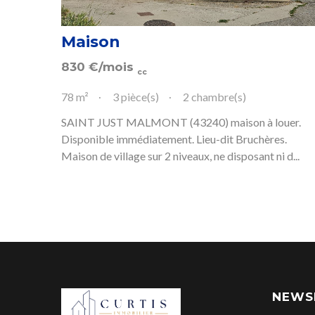
Maison
830
€
/mois
cc
78 m²
3 pièce(s)
2 chambre(s)
SAINT JUST MALMONT (43240) maison à louer.
Disponible immédiatement. Lieu-dit Bruchères.
Maison de village sur 2 niveaux, ne disposant ni d...
NEWS